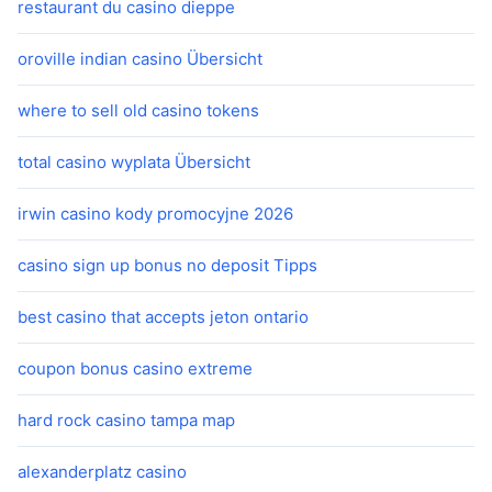
restaurant du casino dieppe
oroville indian casino Übersicht
where to sell old casino tokens
total casino wyplata Übersicht
irwin casino kody promocyjne 2026
casino sign up bonus no deposit Tipps
best casino that accepts jeton ontario
coupon bonus casino extreme
hard rock casino tampa map
alexanderplatz casino