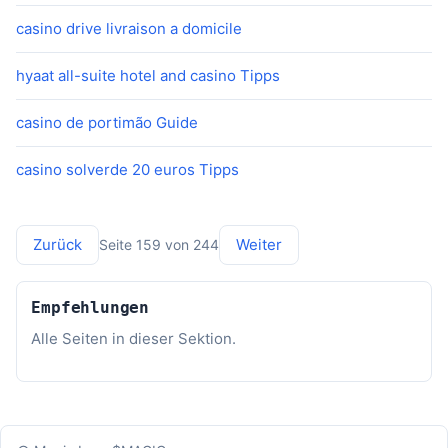
casino drive livraison a domicile
hyaat all-suite hotel and casino Tipps
casino de portimão Guide
casino solverde 20 euros Tipps
Zurück
Weiter
Seite 159 von 244
Empfehlungen
Alle Seiten in dieser Sektion.