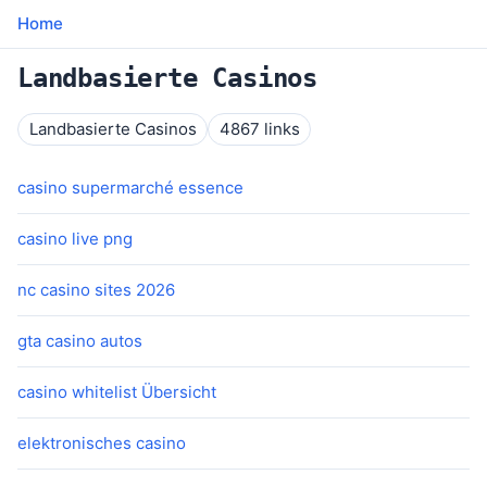
Home
Landbasierte Casinos
Landbasierte Casinos
4867 links
casino supermarché essence
casino live png
nc casino sites 2026
gta casino autos
casino whitelist Übersicht
elektronisches casino