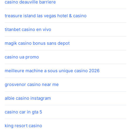
casino deauville barriere
treasure island las vegas hotel & casino
titanbet casino en vivo
magik casino bonus sans depot
casino ua promo
meilleure machine a sous unique casino 2026
grosvenor casino near me
albie casino instagram
casino car in gta 5
king resort casino