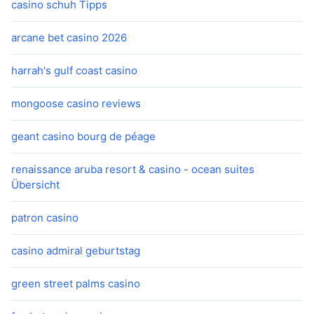
casino schuh Tipps
arcane bet casino 2026
harrah's gulf coast casino
mongoose casino reviews
geant casino bourg de péage
renaissance aruba resort & casino - ocean suites
Übersicht
patron casino
casino admiral geburtstag
green street palms casino