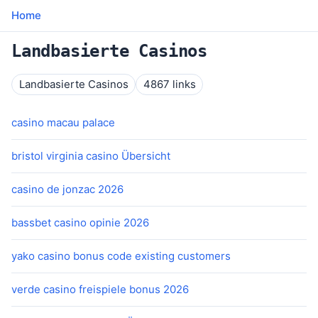
Home
Landbasierte Casinos
Landbasierte Casinos
4867 links
casino macau palace
bristol virginia casino Übersicht
casino de jonzac 2026
bassbet casino opinie 2026
yako casino bonus code existing customers
verde casino freispiele bonus 2026