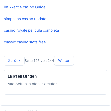
intikkertje casino Guide
simpsons casino update
casino royale pelicula completa
classic casino slots free
Zurück
Weiter
Seite 125 von 244
Empfehlungen
Alle Seiten in dieser Sektion.