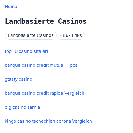
Home
Landbasierte Casinos
Landbasierte Casinos
4867 links
top 10 casino siteleri
banque casino credit mutuel Tipps
gtasty casino
banque casino crédit rapide Vergleich
olg casino sarnia
kings casino tschechien corona Vergleich