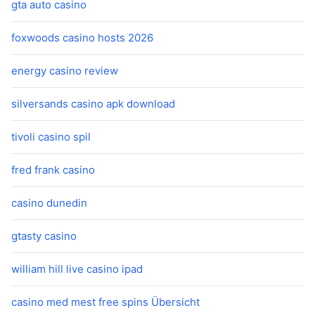
gta auto casino
foxwoods casino hosts 2026
energy casino review
silversands casino apk download
tivoli casino spil
fred frank casino
casino dunedin
gtasty casino
william hill live casino ipad
casino med mest free spins Übersicht