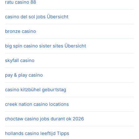
ratu casino 88
casino del sol jobs Übersicht
bronze casino
big spin casino sister sites Übersicht
skyfall casino
pay & play casino
casino kitzbühel geburtstag
creek nation casino locations
choctaw casino jobs durant ok 2026
hollands casino leeftijd Tipps