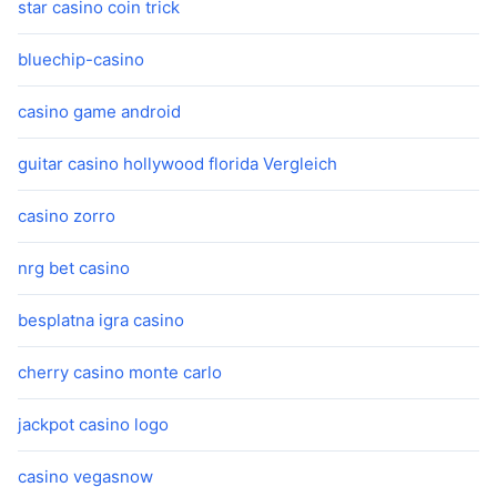
star casino coin trick
bluechip-casino
casino game android
guitar casino hollywood florida Vergleich
casino zorro
nrg bet casino
besplatna igra casino
cherry casino monte carlo
jackpot casino logo
casino vegasnow