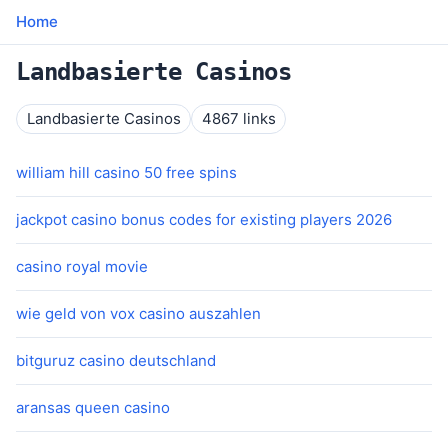
Home
Landbasierte Casinos
Landbasierte Casinos
4867 links
william hill casino 50 free spins
jackpot casino bonus codes for existing players 2026
casino royal movie
wie geld von vox casino auszahlen
bitguruz casino deutschland
aransas queen casino