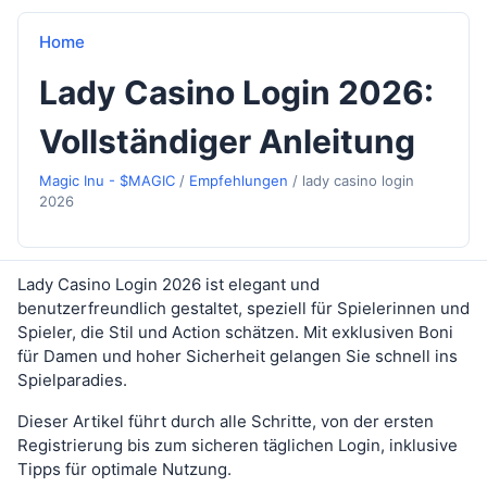
Home
Lady Casino Login 2026:
Vollständiger Anleitung
Magic Inu - $MAGIC
/
Empfehlungen
/
lady casino login
2026
Lady Casino Login 2026 ist elegant und
benutzerfreundlich gestaltet, speziell für Spielerinnen und
Spieler, die Stil und Action schätzen. Mit exklusiven Boni
für Damen und hoher Sicherheit gelangen Sie schnell ins
Spielparadies.
Dieser Artikel führt durch alle Schritte, von der ersten
Registrierung bis zum sicheren täglichen Login, inklusive
Tipps für optimale Nutzung.