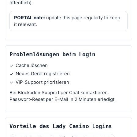
öffentlich).
PORTAL note:
update this page regularly to keep
it relevant.
Problemlösungen beim Login
Cache löschen
✓
Neues Gerät registrieren
✓
VIP-Support priorisieren
✓
Bei Blockaden Support per Chat kontaktieren.
Passwort-Reset per E-Mail in 2 Minuten erledigt.
Vorteile des Lady Casino Logins