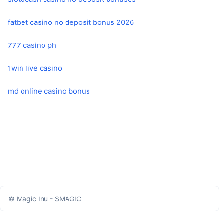
fatbet casino no deposit bonus 2026
777 casino ph
1win live casino
md online casino bonus
© Magic Inu - $MAGIC