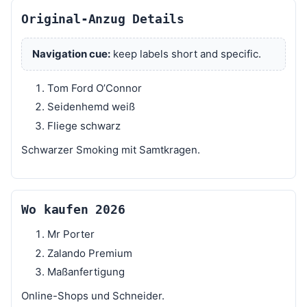
Original-Anzug Details
Navigation cue:
keep labels short and specific.
Tom Ford O’Connor
Seidenhemd weiß
Fliege schwarz
Schwarzer Smoking mit Samtkragen.
Wo kaufen 2026
Mr Porter
Zalando Premium
Maßanfertigung
Online-Shops und Schneider.