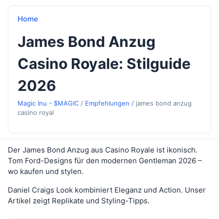
Home
James Bond Anzug
Casino Royale: Stilguide
2026
Magic Inu - $MAGIC
/
Empfehlungen
/
james bond anzug
casino royal
Der James Bond Anzug aus Casino Royale ist ikonisch.
Tom Ford-Designs für den modernen Gentleman 2026 –
wo kaufen und stylen.
Daniel Craigs Look kombiniert Eleganz und Action. Unser
Artikel zeigt Replikate und Styling-Tipps.