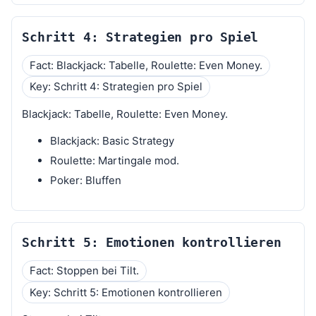
Schritt 4: Strategien pro Spiel
Fact: Blackjack: Tabelle, Roulette: Even Money.
Key: Schritt 4: Strategien pro Spiel
Blackjack: Tabelle, Roulette: Even Money.
Blackjack: Basic Strategy
Roulette: Martingale mod.
Poker: Bluffen
Schritt 5: Emotionen kontrollieren
Fact: Stoppen bei Tilt.
Key: Schritt 5: Emotionen kontrollieren