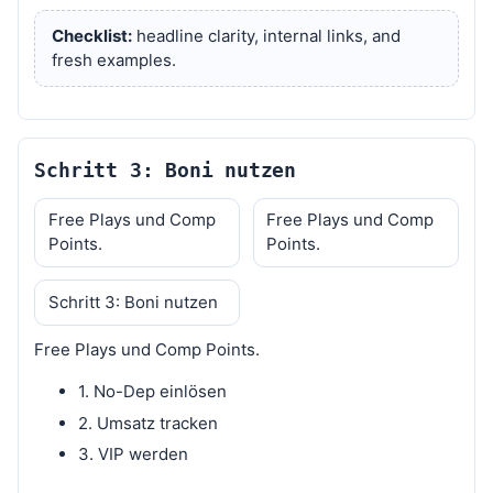
Checklist:
headline clarity, internal links, and
fresh examples.
Schritt 3: Boni nutzen
Free Plays und Comp
Free Plays und Comp
Points.
Points.
Schritt 3: Boni nutzen
Free Plays und Comp Points.
1. No-Dep einlösen
2. Umsatz tracken
3. VIP werden