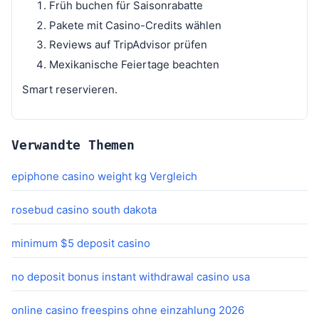
Früh buchen für Saisonrabatte
Pakete mit Casino-Credits wählen
Reviews auf TripAdvisor prüfen
Mexikanische Feiertage beachten
Smart reservieren.
Verwandte Themen
epiphone casino weight kg Vergleich
rosebud casino south dakota
minimum $5 deposit casino
no deposit bonus instant withdrawal casino usa
online casino freespins ohne einzahlung 2026