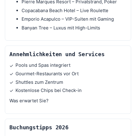
Pierre Marques Resort – Privatstrand, Poker
Copacabana Beach Hotel – Live Roulette
Emporio Acapulco – VIP-Suiten mit Gaming
Banyan Tree – Luxus mit High-Limits
Annehmlichkeiten und Services
Pools und Spas integriert
✓
Gourmet-Restaurants vor Ort
✓
Shuttles zum Zentrum
✓
Kostenlose Chips bei Check-in
✓
Was erwartet Sie?
Buchungstipps 2026