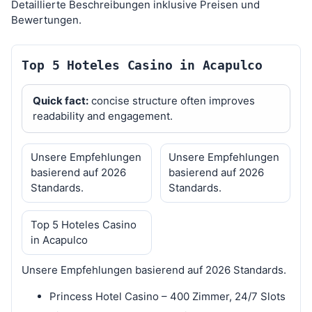
Detaillierte Beschreibungen inklusive Preisen und
Bewertungen.
Top 5 Hoteles Casino in Acapulco
Quick fact:
concise structure often improves
readability and engagement.
Unsere Empfehlungen
Unsere Empfehlungen
basierend auf 2026
basierend auf 2026
Standards.
Standards.
Top 5 Hoteles Casino
in Acapulco
Unsere Empfehlungen basierend auf 2026 Standards.
Princess Hotel Casino – 400 Zimmer, 24/7 Slots