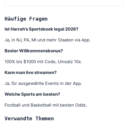
Häufige Fragen
Ist Harrah's Sportsbook legal 2026?
Ja, in NJ, PA, MI und mehr Staaten via App.
Bester Willkommensbonus?
100% bis $1000 mit Code, Umsatz 10x.
Kann man live streamen?
Ja, für ausgewählte Events in der App.
Welche Sports am besten?
Football und Basketball mit besten Odds.
Verwandte Themen