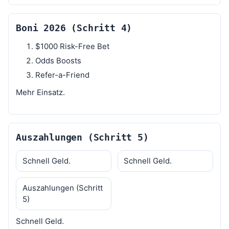
Boni 2026 (Schritt 4)
$1000 Risk-Free Bet
Odds Boosts
Refer-a-Friend
Mehr Einsatz.
Auszahlungen (Schritt 5)
Schnell Geld.
Schnell Geld.
Auszahlungen (Schritt
5)
Schnell Geld.