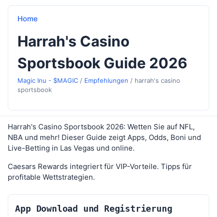
Home
Harrah's Casino
Sportsbook Guide 2026
Magic Inu - $MAGIC
/
Empfehlungen
/
harrah's casino
sportsbook
Harrah's Casino Sportsbook 2026: Wetten Sie auf NFL,
NBA und mehr! Dieser Guide zeigt Apps, Odds, Boni und
Live-Betting in Las Vegas und online.
Caesars Rewards integriert für VIP-Vorteile. Tipps für
profitable Wettstrategien.
App Download und Registrierung