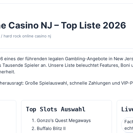
e Casino NJ – Top Liste 2026
/
hard rock online casino nj
6 eines der führenden legalen Gambling-Angebote in New Jerse
s Tausende Spieler an. Unsere Liste beleuchtet Features, Boni 
erheit.
herausragt: Große Spielauswahl, schnelle Zahlungen und VIP-P
Top Slots Auswahl
Liv
Gonzo's Quest Megaways
Fact
ech
Buffalo Blitz II