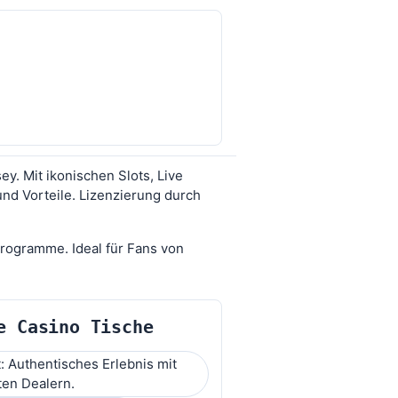
y. Mit ikonischen Slots, Live
und Vorteile. Lizenzierung durch
rogramme. Ideal für Fans von
e Casino Tische
: Authentisches Erlebnis mit
ten Dealern.