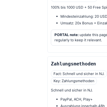
100% bis 1000 USD + 50 Free Spi
Mindesteinzahlung: 20 US
Umsatz: 20x Bonus + Einza
PORTAL note:
update this pag
regularly to keep it relevant.
Zahlungsmethoden
Fact: Schnell und sicher in NJ.
Key: Zahlungsmethoden
Schnell und sicher in NJ.
PayPal, ACH, Play+
Auszahlung innerhalb 48h