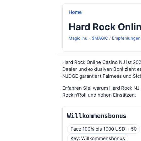
Home
Hard Rock Onlin
Magic Inu - $MAGIC
/
Empfehlungen
Hard Rock Online Casino NJ ist 202
Dealer und exklusiven Boni zieht e
NJDGE garantiert Fairness und Sich
Erfahren Sie, warum Hard Rock NJ 
Rock'n'Roll und hohen Einsätzen.
Willkommensbonus
Fact: 100% bis 1000 USD + 50
Key: Willkommensbonus