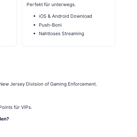
Perfekt für unterwegs.
iOS & Android Download
Push-Boni
Nahtloses Streaming
ie New Jersey Division of Gaming Enforcement.
oints für VIPs.
len?