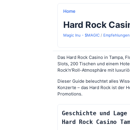
Home
Hard Rock Casi
Magic Inu - $MAGIC
/
Empfehlungen
Das Hard Rock Casino in Tampa, Fl
Slots, 200 Tischen und einem Hote
Rock'n'Roll-Atmosphäre mit luxuri
Dieser Guide beleuchtet alles Wis
Konzerte – das Hard Rock ist der H
Promotions.
Geschichte und Lage
Hard Rock Casino Ta