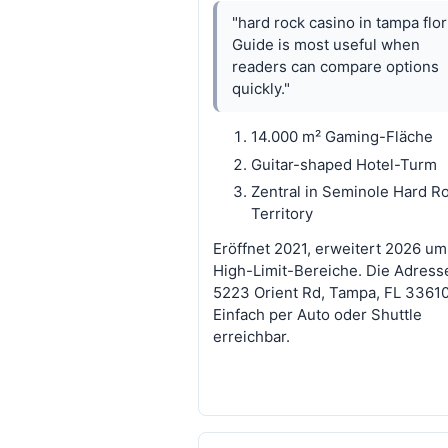
"hard rock casino in tampa flor
Guide is most useful when
readers can compare options
quickly."
14.000 m² Gaming-Fläche
Guitar-shaped Hotel-Turm
Zentral in Seminole Hard R
Territory
Eröffnet 2021, erweitert 2026 u
High-Limit-Bereiche. Die Adress
5223 Orient Rd, Tampa, FL 33610
Einfach per Auto oder Shuttle
erreichbar.