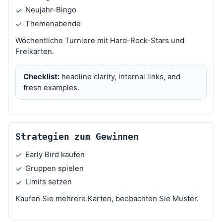
Neujahr-Bingo
✓
Themenabende
✓
Wöchentliche Turniere mit Hard-Rock-Stars und
Freikarten.
Checklist:
headline clarity, internal links, and
fresh examples.
Strategien zum Gewinnen
Early Bird kaufen
✓
Gruppen spielen
✓
Limits setzen
✓
Kaufen Sie mehrere Karten, beobachten Sie Muster.