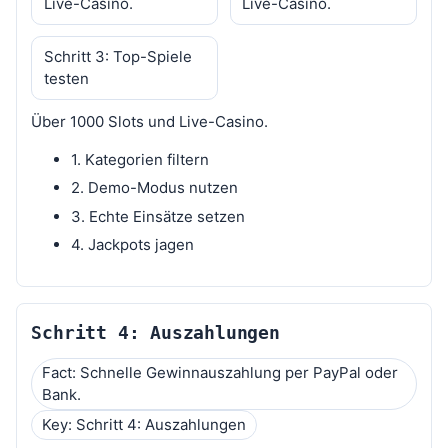
Live-Casino.
Live-Casino.
Schritt 3: Top-Spiele
testen
Über 1000 Slots und Live-Casino.
1. Kategorien filtern
2. Demo-Modus nutzen
3. Echte Einsätze setzen
4. Jackpots jagen
Schritt 4: Auszahlungen
Fact: Schnelle Gewinnauszahlung per PayPal oder
Bank.
Key: Schritt 4: Auszahlungen