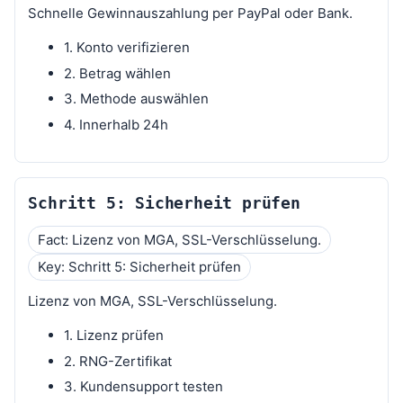
Schnelle Gewinnauszahlung per PayPal oder Bank.
1. Konto verifizieren
2. Betrag wählen
3. Methode auswählen
4. Innerhalb 24h
Schritt 5: Sicherheit prüfen
Fact: Lizenz von MGA, SSL-Verschlüsselung.
Key: Schritt 5: Sicherheit prüfen
Lizenz von MGA, SSL-Verschlüsselung.
1. Lizenz prüfen
2. RNG-Zertifikat
3. Kundensupport testen