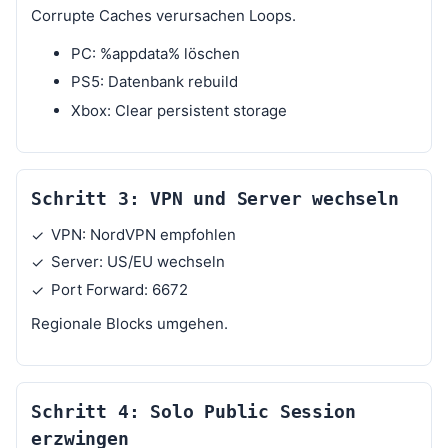
Corrupte Caches verursachen Loops.
PC: %appdata% löschen
PS5: Datenbank rebuild
Xbox: Clear persistent storage
Schritt 3: VPN und Server wechseln
VPN: NordVPN empfohlen
✓
Server: US/EU wechseln
✓
Port Forward: 6672
✓
Regionale Blocks umgehen.
Schritt 4: Solo Public Session
erzwingen