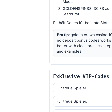
Moolah.
GOLDENSPINS3: 30 FS auf
Starburst.
Enthält Codes für beliebte Slots.
Pro tip:
golden crown casino 1
no deposit bonus codes works
better with clear, practical step
and examples.
Exklusive VIP-Codes
Für treue Spieler.
Für treue Spieler.