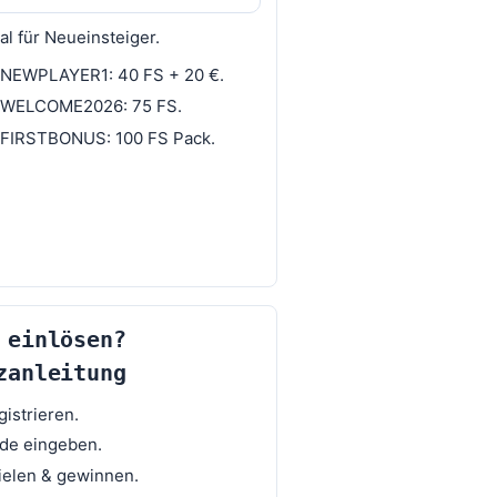
al für Neueinsteiger.
NEWPLAYER1: 40 FS + 20 €.
WELCOME2026: 75 FS.
FIRSTBONUS: 100 FS Pack.
 einlösen?
zanleitung
gistrieren.
de eingeben.
ielen & gewinnen.