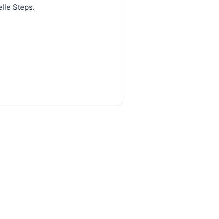
lle Steps.