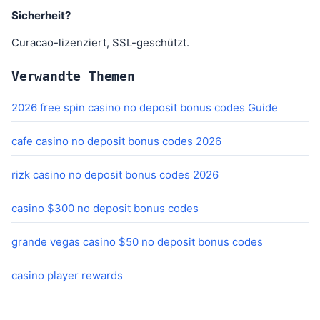
Sicherheit?
Curacao-lizenziert, SSL-geschützt.
Verwandte Themen
2026 free spin casino no deposit bonus codes Guide
cafe casino no deposit bonus codes 2026
rizk casino no deposit bonus codes 2026
casino $300 no deposit bonus codes
grande vegas casino $50 no deposit bonus codes
casino player rewards