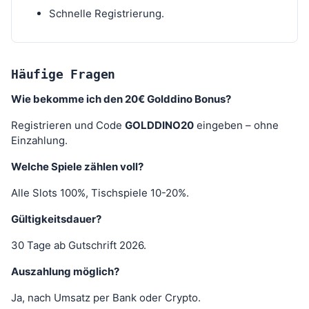
Schnelle Registrierung.
Häufige Fragen
Wie bekomme ich den 20€ Golddino Bonus?
Registrieren und Code
GOLDDINO20
eingeben – ohne
Einzahlung.
Welche Spiele zählen voll?
Alle Slots 100%, Tischspiele 10-20%.
Gültigkeitsdauer?
30 Tage ab Gutschrift 2026.
Auszahlung möglich?
Ja, nach Umsatz per Bank oder Crypto.