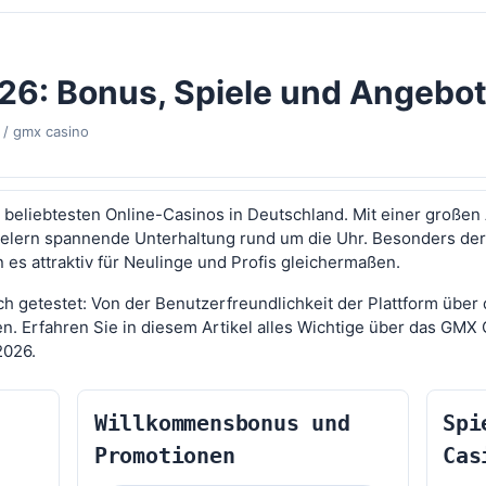
6: Bonus, Spiele und Angebot
/
gmx casino
beliebtesten Online-Casinos in Deutschland. Mit einer großen
pielern spannende Unterhaltung rund um die Uhr. Besonders d
s attraktiv für Neulinge und Profis gleichermaßen.
getestet: Von der Benutzerfreundlichkeit der Plattform über die
. Erfahren Sie in diesem Artikel alles Wichtige über das GMX C
2026.
Willkommensbonus und
Spi
Promotionen
Cas