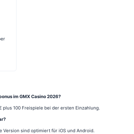
per
sbonus im GMX Casino 2026?
plus 100 Freispiele bei der ersten Einzahlung.
ar?
e Version sind optimiert für iOS und Android.