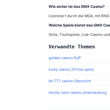
Wie sicher ist das GMX Casino?
Lizenziert durch die MGA, mit RNG
Welche Spiele bietet das GMX Cas
Slots, Tischspiele, Live-Casino un
Verwandte Themen
golden casino flyff
lucky casino 20 free spins
bit 777 casino Übersicht
monte carlo casino johannesburg