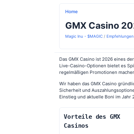
Home
GMX Casino 202
Magic Inu - $MAGIC
/
Empfehlungen
Das GMX Casino ist 2026 eines der 
Live-Casino-Optionen bietet es S
regelmäßigen Promotionen machen e
Wir haben das GMX Casino gründlich 
Sicherheit und Auszahlungsoptionen
Einstieg und aktuelle Boni im Jahr 
Vorteile des GMX
Casinos