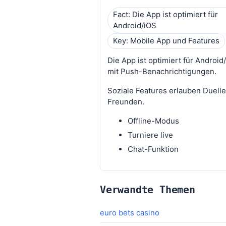
Fact: Die App ist optimiert für
Android/iOS
Key: Mobile App und Features
Die App ist optimiert für Android
mit Push-Benachrichtigungen.
Soziale Features erlauben Duelle
Freunden.
Offline-Modus
Turniere live
Chat-Funktion
Verwandte Themen
euro bets casino