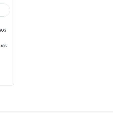
/iOS
 mit