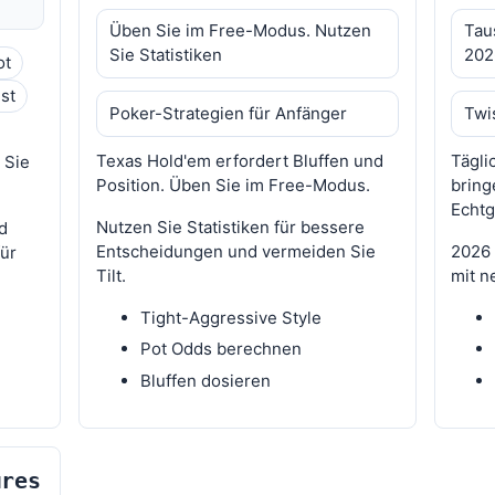
Üben Sie im Free-Modus. Nutzen
Tau
Sie Statistiken
202
ot
st
Poker-Strategien für Anfänger
Twi
Texas Hold'em erfordert Bluffen und
Tägli
 Sie
Position. Üben Sie im Free-Modus.
bring
Echtg
Nutzen Sie Statistiken für bessere
nd
Entscheidungen und vermeiden Sie
2026 
für
Tilt.
mit n
Tight-Aggressive Style
Pot Odds berechnen
Bluffen dosieren
ures