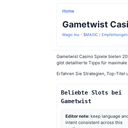
Home
Gametwist Casi
Magic Inu - $MAGIC
/
Empfehlungen
Gametwist Casino Spiele bieten 20
gibt detaillierte Tipps für maximal
Erfahren Sie Strategien, Top-Titel
Beliebte Slots bei
Gametwist
Editor note:
keep language an
intent consistent across this