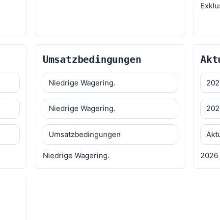
Exklu
Umsatzbedingungen
Akt
Niedrige Wagering.
202
Niedrige Wagering.
202
Umsatzbedingungen
Akt
Niedrige Wagering.
2026