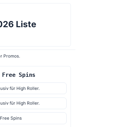
026 Liste
er Promos.
 Free Spins
usiv für High Roller.
usiv für High Roller.
 Free Spins