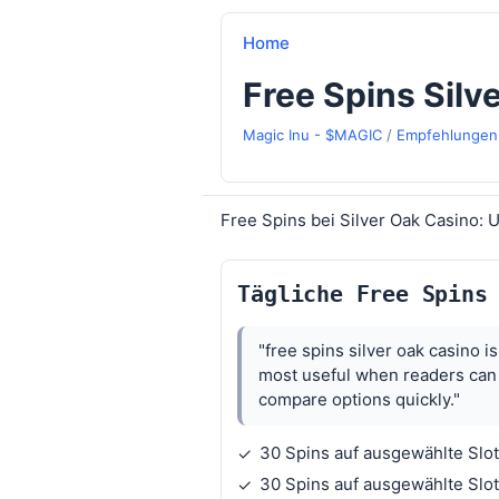
Home
Free Spins Silv
Magic Inu - $MAGIC
/
Empfehlungen
Free Spins bei Silver Oak Casino: 
Tägliche Free Spins
"free spins silver oak casino is
most useful when readers can
compare options quickly."
30 Spins auf ausgewählte Slot
✓
30 Spins auf ausgewählte Slot
✓