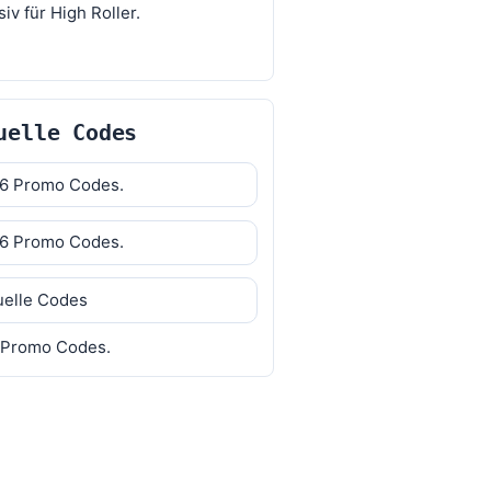
siv für High Roller.
uelle Codes
6 Promo Codes.
6 Promo Codes.
uelle Codes
 Promo Codes.