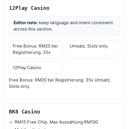
12Play Casino
Editor note:
keep language and intent consistent
across this section.
Free Bonus: RM20 bei
Umsatz. Slots only.
Registrierung. 35x
12Play Casino
Free Bonus: RM20 bei Registrierung. 35x Umsatz.
Slots only.
BK8 Casino
RM15 Free Chip. Max Auszahlung RM100.
✓