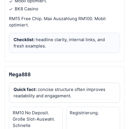
Mobil optimiert.
✓
BK8 Casino
✓
RM15 Free Chip. Max Auszahlung RM100. Mobil
optimiert.
Checklist:
headline clarity, internal links, and
fresh examples.
Mega888
Quick fact:
concise structure often improves
readability and engagement.
RM10 No Deposit.
Registrierung.
Große Slot-Auswahl.
Schnelle