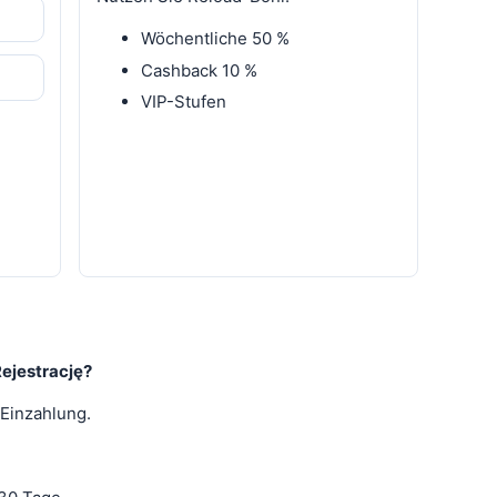
Wöchentliche 50 %
Cashback 10 %
VIP-Stufen
Rejestrację?
 Einzahlung.