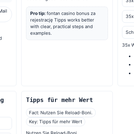
35x
Mail
Pro tip:
fontan casino bonus za
35x
rejestrację Tipps works better
with clear, practical steps and
Sch
examples.
d
35x W
ng
Tipps für mehr Wert
Fact: Nutzen Sie Reload-Boni.
Key: Tipps für mehr Wert
Nutzen Sie Reload-Boni.