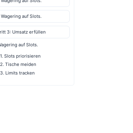
 Wagering auf Slots.
 Wagering auf Slots.
ritt 3: Umsatz erfüllen
agering auf Slots.
1. Slots priorisieren
2. Tische meiden
3. Limits tracken