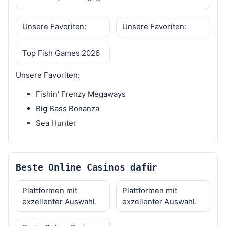
Unsere Favoriten:
Unsere Favoriten:
Top Fish Games 2026
Unsere Favoriten:
Fishin' Frenzy Megaways
Big Bass Bonanza
Sea Hunter
Beste Online Casinos dafür
Plattformen mit
Plattformen mit
exzellenter Auswahl.
exzellenter Auswahl.