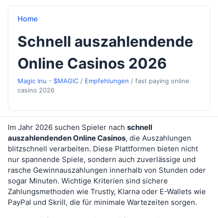
Home
Schnell auszahlendende
Online Casinos 2026
Magic Inu - $MAGIC
/
Empfehlungen
/
fast paying online
casino 2026
Im Jahr 2026 suchen Spieler nach
schnell
auszahlendenden Online Casinos
, die Auszahlungen
blitzschnell verarbeiten. Diese Plattformen bieten nicht
nur spannende Spiele, sondern auch zuverlässige und
rasche Gewinnauszahlungen innerhalb von Stunden oder
sogar Minuten. Wichtige Kriterien sind sichere
Zahlungsmethoden wie Trustly, Klarna oder E-Wallets wie
PayPal und Skrill, die für minimale Wartezeiten sorgen.