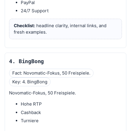
PayPal
24/7 Support
Checklist:
headline clarity, internal links, and
fresh examples.
4. BingBong
Fact: Novomatic-Fokus, 50 Freispiele.
Key: 4. BingBong
Novomatic-Fokus, 50 Freispiele.
Hohe RTP
Cashback
Turniere