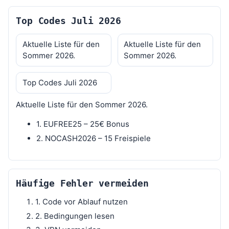
Top Codes Juli 2026
Aktuelle Liste für den
Aktuelle Liste für den
Sommer 2026.
Sommer 2026.
Top Codes Juli 2026
Aktuelle Liste für den Sommer 2026.
1. EUFREE25 – 25€ Bonus
2. NOCASH2026 – 15 Freispiele
Häufige Fehler vermeiden
1. Code vor Ablauf nutzen
2. Bedingungen lesen