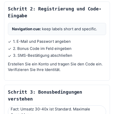
Schritt 2: Registrierung und Code-
Eingabe
Navigation cue:
keep labels short and specific.
1. E-Mail und Passwort angeben
✓
2. Bonus Code im Feld eingeben
✓
3. SMS-Bestätigung abschließen
✓
Erstellen Sie ein Konto und tragen Sie den Code ein.
Verifizieren Sie Ihre Identität.
Schritt 3: Bonusbedingungen
verstehen
Fact: Umsatz 30-40x ist Standard. Maximale