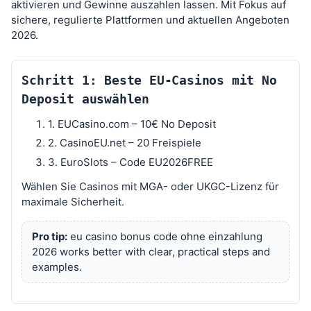
aktivieren und Gewinne auszahlen lassen. Mit Fokus auf
sichere, regulierte Plattformen und aktuellen Angeboten
2026.
Schritt 1: Beste EU-Casinos mit No
Deposit auswählen
1. EUCasino.com – 10€ No Deposit
2. CasinoEU.net – 20 Freispiele
3. EuroSlots – Code EU2026FREE
Wählen Sie Casinos mit MGA- oder UKGC-Lizenz für
maximale Sicherheit.
Pro tip:
eu casino bonus code ohne einzahlung
2026 works better with clear, practical steps and
examples.