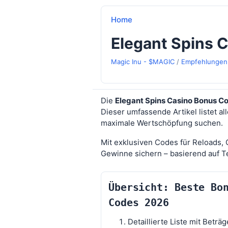
Home
Elegant Spins 
Magic Inu - $MAGIC
/
Empfehlungen
Die
Elegant Spins Casino Bonus C
Dieser umfassende Artikel listet al
maximale Wertschöpfung suchen.
Mit exklusiven Codes für Reloads,
Gewinne sichern – basierend auf T
Übersicht: Beste Bo
Codes 2026
Detaillierte Liste mit Beträ