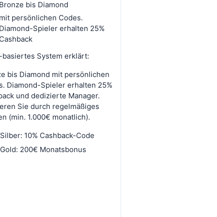
Bronze bis Diamond
mit persönlichen Codes.
Diamond-Spieler erhalten 25%
Cashback
-basiertes System erklärt:
e bis Diamond mit persönlichen
. Diamond-Spieler erhalten 25%
ack und dedizierte Manager.
ieren Sie durch regelmäßiges
en (min. 1.000€ monatlich).
Silber: 10% Cashback-Code
Gold: 200€ Monatsbonus