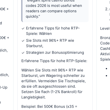
"elegant spins casino bonus
codes 2026 is most useful when
00€ +
readers can compare options
quickly."
nd
Erfahrene Tipps für hohe RTP-
Level
✓
Spiele: Wählen
500€ +
Bronz
Sie Slots mit 96%+ RTP wie
✓
Codes
Starburst,
Cashb
lich,
Strategien zur Bonusoptimierung
✓
Aktiv
Spiel
Erfahrene Tipps für hohe RTP-Spiele:
Wählen Sie Slots mit 96%+ RTP wie
tlich,
Starburst, um Wagering schneller zu
erfülllen. Vermeiden Sie Tischspiele,
da sie oft ausgeschlossen sind.
el-Up
Setzen Sie flach (1-2% Bankroll) für
Langlebigkeit.
s
Beispiel: Bei 500€ Bonus (x35 =