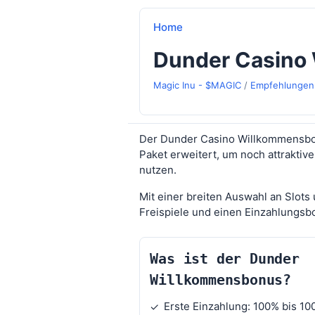
Home
Dunder Casino
Magic Inu - $MAGIC
/
Empfehlungen
Der Dunder Casino Willkommensbonu
Paket erweitert, um noch attraktiv
nutzen.
Mit einer breiten Auswahl an Slots
Freispiele und einen Einzahlungsb
Was ist der Dunder
Willkommensbonus?
Erste Einzahlung: 100% bis 10
✓