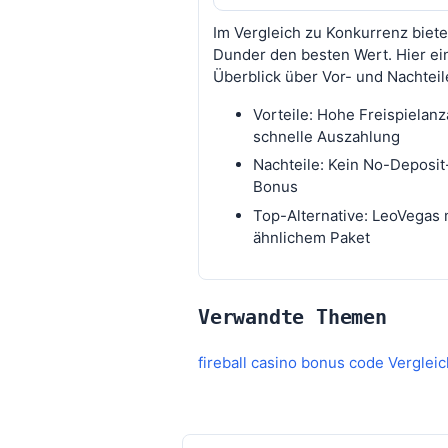
Im Vergleich zu Konkurrenz biete
Dunder den besten Wert. Hier ei
Überblick über Vor- und Nachteil
Vorteile: Hohe Freispielanz
schnelle Auszahlung
Nachteile: Kein No-Deposit
Bonus
Top-Alternative: LeoVegas 
ähnlichem Paket
Verwandte Themen
fireball casino bonus code Vergleic