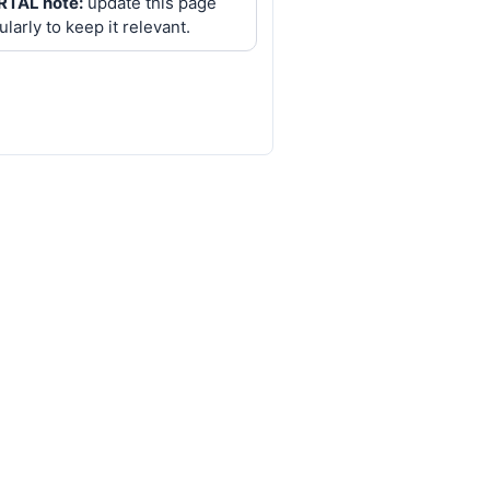
TAL note:
update this page
ularly to keep it relevant.