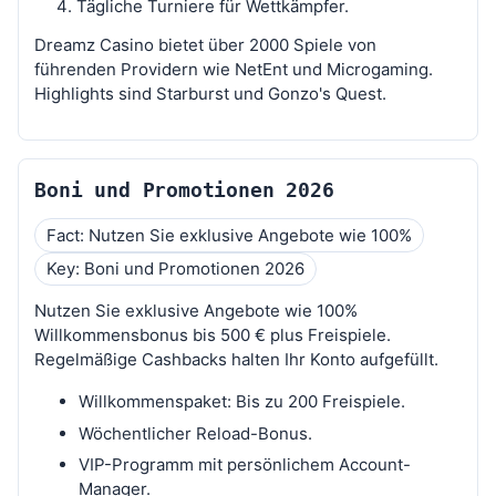
Tägliche Turniere für Wettkämpfer.
Dreamz Casino bietet über 2000 Spiele von
führenden Providern wie NetEnt und Microgaming.
Highlights sind Starburst und Gonzo's Quest.
Boni und Promotionen 2026
Fact: Nutzen Sie exklusive Angebote wie 100%
Key: Boni und Promotionen 2026
Nutzen Sie exklusive Angebote wie 100%
Willkommensbonus bis 500 € plus Freispiele.
Regelmäßige Cashbacks halten Ihr Konto aufgefüllt.
Willkommenspaket: Bis zu 200 Freispiele.
Wöchentlicher Reload-Bonus.
VIP-Programm mit persönlichem Account-
Manager.