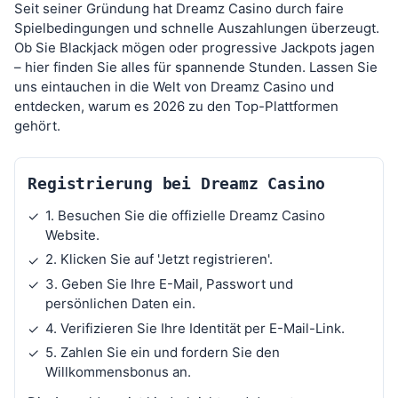
Seit seiner Gründung hat Dreamz Casino durch faire
Spielbedingungen und schnelle Auszahlungen überzeugt.
Ob Sie Blackjack mögen oder progressive Jackpots jagen
– hier finden Sie alles für spannende Stunden. Lassen Sie
uns eintauchen in die Welt von Dreamz Casino und
entdecken, warum es 2026 zu den Top-Plattformen
gehört.
Registrierung bei Dreamz Casino
1. Besuchen Sie die offizielle Dreamz Casino
✓
Website.
2. Klicken Sie auf 'Jetzt registrieren'.
✓
3. Geben Sie Ihre E-Mail, Passwort und
✓
persönlichen Daten ein.
4. Verifizieren Sie Ihre Identität per E-Mail-Link.
✓
5. Zahlen Sie ein und fordern Sie den
✓
Willkommensbonus an.