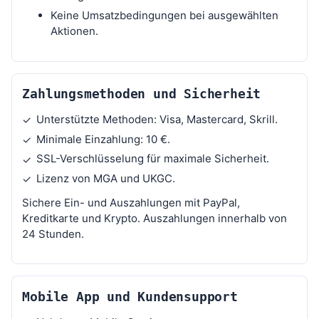
Keine Umsatzbedingungen bei ausgewählten
Aktionen.
Zahlungsmethoden und Sicherheit
Unterstützte Methoden: Visa, Mastercard, Skrill.
✓
Minimale Einzahlung: 10 €.
✓
SSL-Verschlüsselung für maximale Sicherheit.
✓
Lizenz von MGA und UKGC.
✓
Sichere Ein- und Auszahlungen mit PayPal,
Kreditkarte und Krypto. Auszahlungen innerhalb von
24 Stunden.
Mobile App und Kundensupport