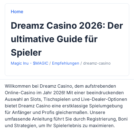
Home
Dreamz Casino 2026: Der
ultimative Guide für
Spieler
Magic Inu - $MAGIC
/
Empfehlungen
/
dreamz-casino
Willkommen bei Dreamz Casino, dem aufstrebenden
Online-Casino im Jahr 2026! Mit einer beeindruckenden
Auswahl an Slots, Tischspielen und Live-Dealer-Optionen
bietet Dreamz Casino eine erstklassige Spielumgebung
für Anfänger und Profis gleichermaßen. Unsere
umfassende Anleitung führt Sie durch Registrierung, Boni
und Strategien, um Ihr Spielerlebnis zu maximieren.