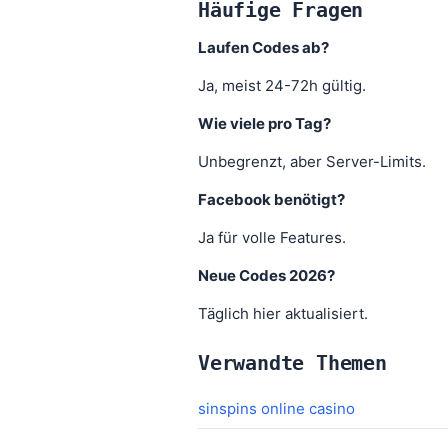
Häufige Fragen
Laufen Codes ab?
Ja, meist 24-72h gültig.
Wie viele pro Tag?
Unbegrenzt, aber Server-Limits.
Facebook benötigt?
Ja für volle Features.
Neue Codes 2026?
Täglich hier aktualisiert.
Verwandte Themen
sinspins online casino