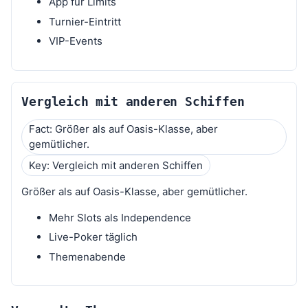
App für Limits
Turnier-Eintritt
VIP-Events
Vergleich mit anderen Schiffen
Fact: Größer als auf Oasis-Klasse, aber
gemütlicher.
Key: Vergleich mit anderen Schiffen
Größer als auf Oasis-Klasse, aber gemütlicher.
Mehr Slots als Independence
Live-Poker täglich
Themenabende