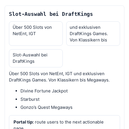
Slot-Auswahl bei DraftKings
Über 500 Slots von
und exklusiven
NetEnt, IGT
DraftKings Games.
Von Klassikern bis
Slot-Auswahl bei
DraftKings
Über 500 Slots von NetEnt, IGT und exklusiven
DraftKings Games. Von Klassikern bis Megaways.
Divine Fortune Jackpot
Starburst
Gonzo’s Quest Megaways
Portal tip:
route users to the next actionable
page.