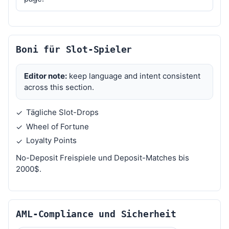
Boni für Slot-Spieler
Editor note:
keep language and intent consistent
across this section.
Tägliche Slot-Drops
✓
Wheel of Fortune
✓
Loyalty Points
✓
No-Deposit Freispiele und Deposit-Matches bis
2000$.
AML-Compliance und Sicherheit