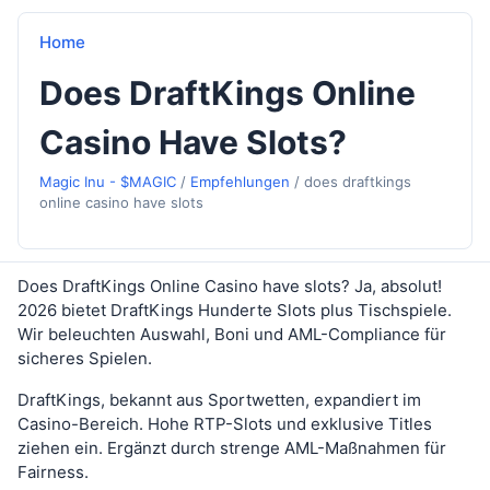
Home
Does DraftKings Online
Casino Have Slots?
Magic Inu - $MAGIC
/
Empfehlungen
/
does draftkings
online casino have slots
Does DraftKings Online Casino have slots? Ja, absolut!
2026 bietet DraftKings Hunderte Slots plus Tischspiele.
Wir beleuchten Auswahl, Boni und AML-Compliance für
sicheres Spielen.
DraftKings, bekannt aus Sportwetten, expandiert im
Casino-Bereich. Hohe RTP-Slots und exklusive Titles
ziehen ein. Ergänzt durch strenge AML-Maßnahmen für
Fairness.