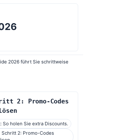
2026
ide 2026 führt Sie schrittweise
ritt 2: Promo-Codes
lösen
: So holen Sie extra Discounts.
: Schritt 2: Promo-Codes
lösen