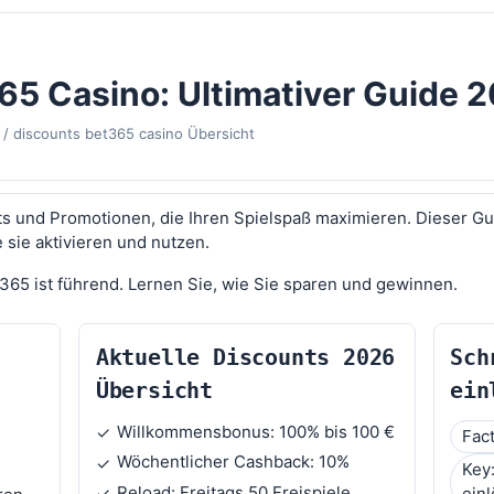
65 Casino: Ultimativer Guide 
/
discounts bet365 casino Übersicht
ts und Promotionen, die Ihren Spielspaß maximieren. Dieser Gu
 sie aktivieren und nutzen.
365 ist führend. Lernen Sie, wie Sie sparen und gewinnen.
Aktuelle Discounts 2026
Sch
Übersicht
ein
Willkommensbonus: 100% bis 100 €
✓
Fact
Wöchentlicher Cashback: 10%
✓
Key
Reload: Freitags 50 Freispiele
✓
ein