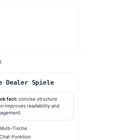
.
e Dealer Spiele
ck fact:
concise structure
en improves readability and
gagement.
Multi-Tische
Chat-Funktion