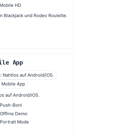
Mobile HD
n Blackjack und Rodeo Roulette.
ile App
: Nahtlos auf Android/iOS.
: Mobile App
os auf Android/iOS.
Push-Boni
Offline Demo
Portrait Mode