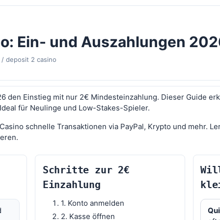
no: Ein- und Auszahlungen 202
/
deposit 2 casino
26 den Einstieg mit nur 2€ Mindesteinzahlung. Dieser Guide er
 Ideal für Neulinge und Low-Stakes-Spieler.
as Casino schnelle Transaktionen via PayPal, Krypto und mehr. L
eren.
Schritte zur 2€
Wil
Einzahlung
kle
1. Konto anmelden
d
Qui
2. Kasse öffnen