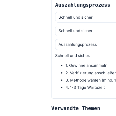
Auszahlungsprozess
Schnell und sicher.
Schnell und sicher.
Auszahlungsprozess
Schnell und sicher.
1. Gewinne ansammeln
2. Verifizierung abschließe
3. Methode wählen (mind. 
4. 1-3 Tage Wartezeit
Verwandte Themen