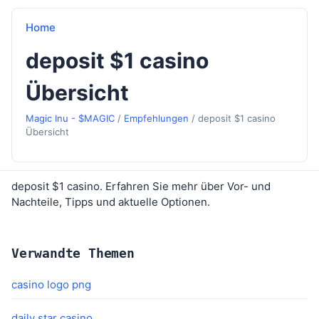
Home
deposit $1 casino
Übersicht
Magic Inu - $MAGIC
/
Empfehlungen
/
deposit $1 casino
Übersicht
deposit $1 casino. Erfahren Sie mehr über Vor- und
Nachteile, Tipps und aktuelle Optionen.
Verwandte Themen
casino logo png
daily star casino