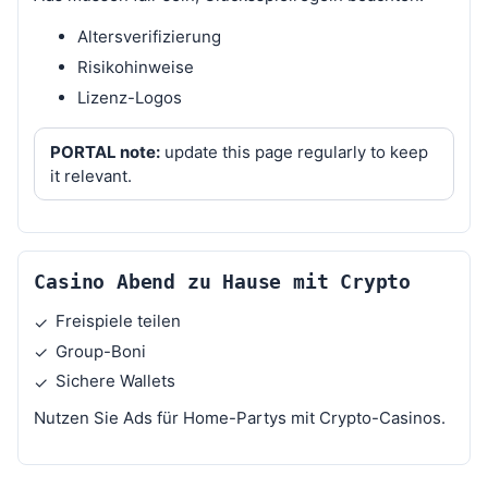
Altersverifizierung
Risikohinweise
Lizenz-Logos
PORTAL note:
update this page regularly to keep
it relevant.
Casino Abend zu Hause mit Crypto
Freispiele teilen
✓
Group-Boni
✓
Sichere Wallets
✓
Nutzen Sie Ads für Home-Partys mit Crypto-Casinos.