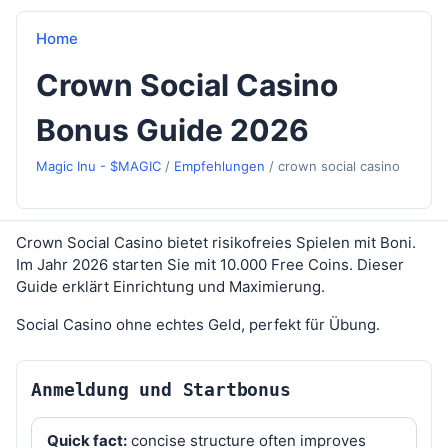
Home
Crown Social Casino
Bonus Guide 2026
Magic Inu - $MAGIC
/
Empfehlungen
/
crown social casino
Crown Social Casino bietet risikofreies Spielen mit Boni.
Im Jahr 2026 starten Sie mit 10.000 Free Coins. Dieser
Guide erklärt Einrichtung und Maximierung.
Social Casino ohne echtes Geld, perfekt für Übung.
Anmeldung und Startbonus
Quick fact:
concise structure often improves