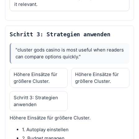
it relevant.
Schritt 3: Strategien anwenden
"cluster gods casino is most useful when readers
can compare options quickly."
Höhere Einsätze für
Höhere Einsätze für
größere Cluster.
größere Cluster.
Schritt 3: Strategien
anwenden
Höhere Einsätze für größere Cluster.
1. Autoplay einstellen
2. Budget managen