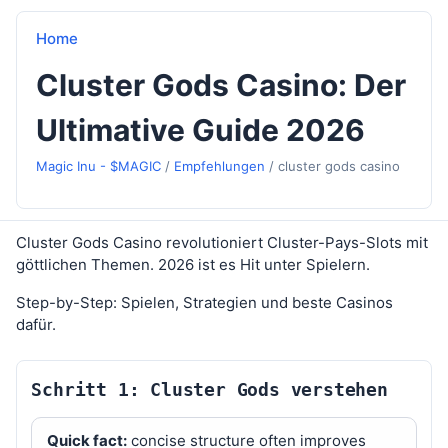
Home
Cluster Gods Casino: Der
Ultimative Guide 2026
Magic Inu - $MAGIC
/
Empfehlungen
/
cluster gods casino
Cluster Gods Casino revolutioniert Cluster-Pays-Slots mit
göttlichen Themen. 2026 ist es Hit unter Spielern.
Step-by-Step: Spielen, Strategien und beste Casinos
dafür.
Schritt 1: Cluster Gods verstehen
Quick fact:
concise structure often improves