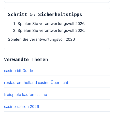
Schritt 5: Sicherheitstipps
Spielen Sie verantwortungsvoll 2026.
Spielen Sie verantwortungsvoll 2026.
Spielen Sie verantwortungsvoll 2026.
Verwandte Themen
casino bit Guide
restaurant holland casino Übersicht
freispiele kaufen casino
casino raeren 2026