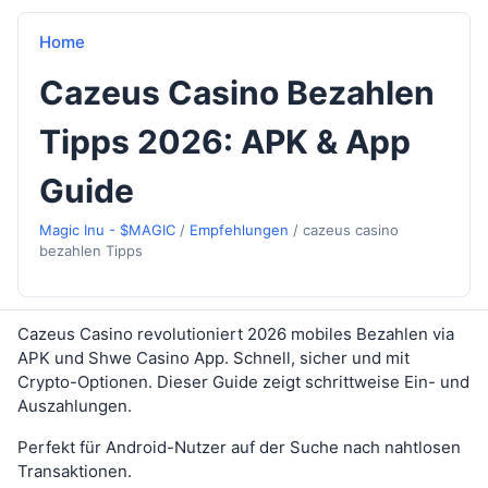
Home
Cazeus Casino Bezahlen
Tipps 2026: APK & App
Guide
Magic Inu - $MAGIC
/
Empfehlungen
/
cazeus casino
bezahlen Tipps
Cazeus Casino revolutioniert 2026 mobiles Bezahlen via
APK und Shwe Casino App. Schnell, sicher und mit
Crypto-Optionen. Dieser Guide zeigt schrittweise Ein- und
Auszahlungen.
Perfekt für Android-Nutzer auf der Suche nach nahtlosen
Transaktionen.