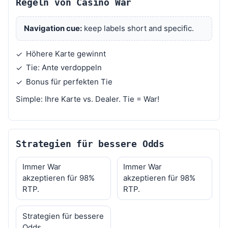
Regeln von Casino War
Navigation cue:
keep labels short and specific.
Höhere Karte gewinnt
✓
Tie: Ante verdoppeln
✓
Bonus für perfekten Tie
✓
Simple: Ihre Karte vs. Dealer. Tie = War!
Strategien für bessere Odds
Immer War
Immer War
akzeptieren für 98%
akzeptieren für 98%
RTP.
RTP.
Strategien für bessere
Odds