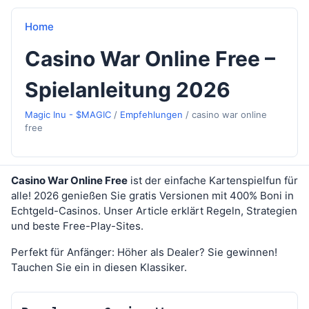
Home
Casino War Online Free –
Spielanleitung 2026
Magic Inu - $MAGIC
/
Empfehlungen
/
casino war online
free
Casino War Online Free
ist der einfache Kartenspielfun für
alle! 2026 genießen Sie gratis Versionen mit 400% Boni in
Echtgeld-Casinos. Unser Article erklärt Regeln, Strategien
und beste Free-Play-Sites.
Perfekt für Anfänger: Höher als Dealer? Sie gewinnen!
Tauchen Sie ein in diesen Klassiker.