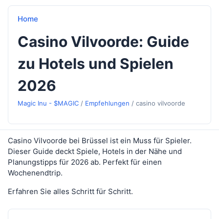
Home
Casino Vilvoorde: Guide
zu Hotels und Spielen
2026
Magic Inu - $MAGIC
/
Empfehlungen
/
casino vilvoorde
Casino Vilvoorde bei Brüssel ist ein Muss für Spieler.
Dieser Guide deckt Spiele, Hotels in der Nähe und
Planungstipps für 2026 ab. Perfekt für einen
Wochenendtrip.
Erfahren Sie alles Schritt für Schritt.