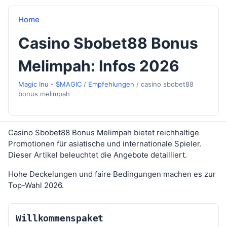
Home
Casino Sbobet88 Bonus
Melimpah: Infos 2026
Magic Inu - $MAGIC
/
Empfehlungen
/
casino sbobet88
bonus melimpah
Casino Sbobet88 Bonus Melimpah bietet reichhaltige
Promotionen für asiatische und internationale Spieler.
Dieser Artikel beleuchtet die Angebote detailliert.
Hohe Deckelungen und faire Bedingungen machen es zur
Top-Wahl 2026.
Willkommenspaket