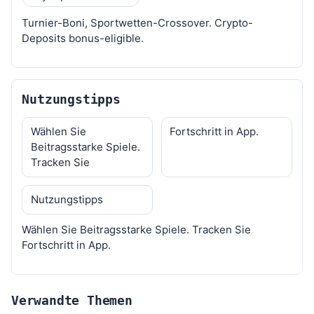
Turnier-Boni, Sportwetten-Crossover. Crypto-
Deposits bonus-eligible.
Nutzungstipps
Wählen Sie
Fortschritt in App.
Beitragsstarke Spiele.
Tracken Sie
Nutzungstipps
Wählen Sie Beitragsstarke Spiele. Tracken Sie
Fortschritt in App.
Verwandte Themen