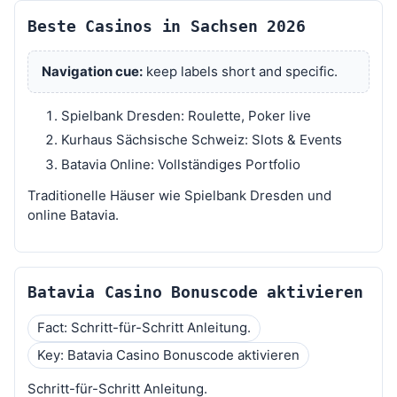
Beste Casinos in Sachsen 2026
Navigation cue:
keep labels short and specific.
Spielbank Dresden: Roulette, Poker live
Kurhaus Sächsische Schweiz: Slots & Events
Batavia Online: Vollständiges Portfolio
Traditionelle Häuser wie Spielbank Dresden und
online Batavia.
Batavia Casino Bonuscode aktivieren
Fact: Schritt-für-Schritt Anleitung.
Key: Batavia Casino Bonuscode aktivieren
Schritt-für-Schritt Anleitung.