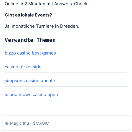
Online in 2 Minuten mit Ausweis-Check.
Gibt es lokale Events?
Ja, monatliche Turniere in Dresden.
Verwandte Themen
bizzo casino best games
casino türkei side
simpsons casino update
is boomtown casino open
© Magic Inu - $MAGIC