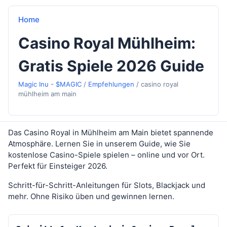
Home
Casino Royal Mühlheim:
Gratis Spiele 2026 Guide
Magic Inu - $MAGIC
/
Empfehlungen
/
casino royal
mühlheim am main
Das Casino Royal in Mühlheim am Main bietet spannende
Atmosphäre. Lernen Sie in unserem Guide, wie Sie
kostenlose Casino-Spiele spielen – online und vor Ort.
Perfekt für Einsteiger 2026.
Schritt-für-Schritt-Anleitungen für Slots, Blackjack und
mehr. Ohne Risiko üben und gewinnen lernen.